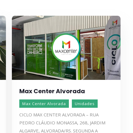
Max Center Alvorada
Max Center Alvorada
Unidades
CICLO MAX CENTER ALVORADA – RUA
PEDRO CLÁUDIO MONASSA, 268, JARDIM
ALGARVE, ALVORADA/RS. SEGUNDA A