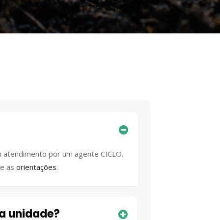
m atendimento por um agente CICLO.
me as
orientações
.
na unidade?